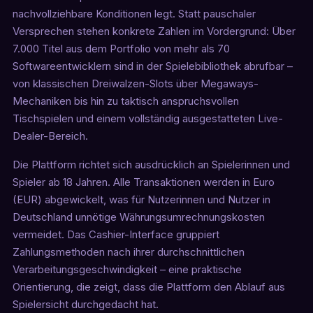
nachvollziehbare Konditionen legt. Statt pauschaler
Versprechen stehen konkrete Zahlen im Vordergrund: Über
7.000 Titel aus dem Portfolio von mehr als 70
Softwareentwicklern sind in der Spielebibliothek abrufbar –
von klassischen Dreiwalzen-Slots über Megaways-
Mechaniken bis hin zu taktisch anspruchsvollen
Tischspielen und einem vollständig ausgestatteten Live-
Dealer-Bereich.
Die Plattform richtet sich ausdrücklich an Spielerinnen und
Spieler ab 18 Jahren. Alle Transaktionen werden in Euro
(EUR) abgewickelt, was für Nutzerinnen und Nutzer in
Deutschland unnötige Währungsumrechnungskosten
vermeidet. Das Cashier-Interface gruppiert
Zahlungsmethoden nach ihrer durchschnittlichen
Verarbeitungsgeschwindigkeit – eine praktische
Orientierung, die zeigt, dass die Plattform den Ablauf aus
Spielersicht durchgedacht hat.