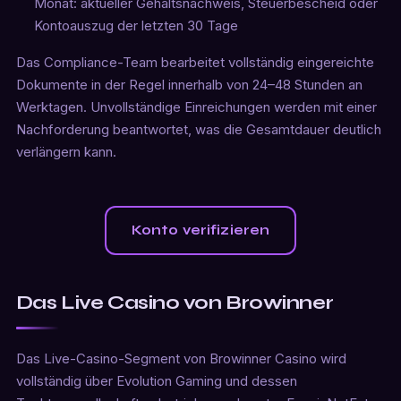
Monat: aktueller Gehaltsnachweis, Steuerbescheid oder
Kontoauszug der letzten 30 Tage
Das Compliance-Team bearbeitet vollständig eingereichte
Dokumente in der Regel innerhalb von 24–48 Stunden an
Werktagen. Unvollständige Einreichungen werden mit einer
Nachforderung beantwortet, was die Gesamtdauer deutlich
verlängern kann.
Konto verifizieren
Das Live Casino von Browinner
Das Live-Casino-Segment von Browinner Casino wird
vollständig über Evolution Gaming und dessen