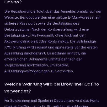
Casino?
Die Registrierung erfolgt über das Anmeldeformular auf der
Website. Benötigt werden eine gültige E-Mail-Adresse, ein
sicheres Passwort sowie die Bestätigung des
Geburtsdatums. Nach der Kontoerstellung wird eine
Bestätigungs-E-Mail versandt; ohne Klick auf den
Aktivierungslink bleibt das Konto inaktiv. Die vollständige
KYC-Prüfung wird separat und spätestens vor der ersten
Auszahlung durchgeführt. Es ist daher sinnvoll, die
erforderlichen Dokumente unmittelbar nach der
Registrierung hochzuladen, um spätere
Auszahlungsverzögerungen zu vermeiden.
Welche Währung wird bei Browinner Casino
verwendet?
Für Spielerinnen und Spieler in Deutschland wird das Konto
standardmäßig in Euro (EUR) geführt. Einzahlungen,