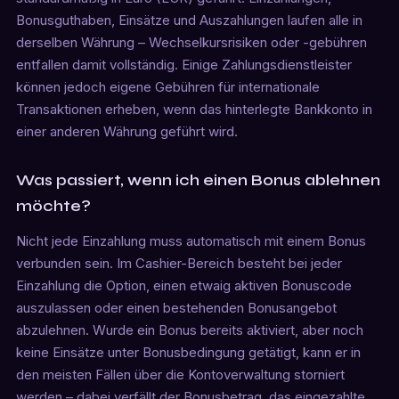
Bonusguthaben, Einsätze und Auszahlungen laufen alle in
derselben Währung – Wechselkursrisiken oder -gebühren
entfallen damit vollständig. Einige Zahlungsdienstleister
können jedoch eigene Gebühren für internationale
Transaktionen erheben, wenn das hinterlegte Bankkonto in
einer anderen Währung geführt wird.
Was passiert, wenn ich einen Bonus ablehnen
möchte?
Nicht jede Einzahlung muss automatisch mit einem Bonus
verbunden sein. Im Cashier-Bereich besteht bei jeder
Einzahlung die Option, einen etwaig aktiven Bonuscode
auszulassen oder einen bestehenden Bonusangebot
abzulehnen. Wurde ein Bonus bereits aktiviert, aber noch
keine Einsätze unter Bonusbedingung getätigt, kann er in
den meisten Fällen über die Kontoverwaltung storniert
werden – dabei verfällt der Bonusbetrag, das eingezahlte