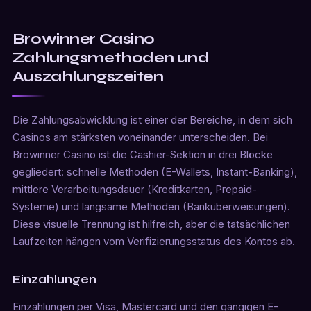
Browinner Casino
Zahlungsmethoden und
Auszahlungszeiten
Die Zahlungsabwicklung ist einer der Bereiche, in dem sich
Casinos am stärksten voneinander unterscheiden. Bei
Browinner Casino ist die Cashier-Sektion in drei Blöcke
gegliedert: schnelle Methoden (E-Wallets, Instant-Banking),
mittlere Verarbeitungsdauer (Kreditkarten, Prepaid-
Systeme) und langsame Methoden (Banküberweisungen).
Diese visuelle Trennung ist hilfreich, aber die tatsächlichen
Laufzeiten hängen vom Verifizierungsstatus des Kontos ab.
Einzahlungen
Einzahlungen per Visa, Mastercard und den gängigen E-