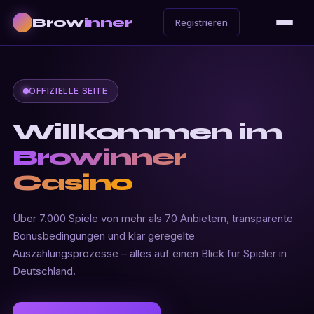
Brow
inner
Registrieren
OFFIZIELLE SEITE
Willkommen im
Browinner
Casino
Über 7.000 Spiele von mehr als 70 Anbietern, transparente
Bonusbedingungen und klar geregelte
Auszahlungsprozesse – alles auf einen Blick für Spieler in
Deutschland.