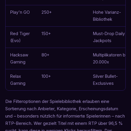
Play'n GO
250+
Hohe Varianz-
Bibliothek
Red Tiger
150+
Must-Drop Daily
(Evo)
Jackpots
Hacksaw
80+
Multiplikatoren bis
Gaming
20.000x
Relax
100+
Silver Bullet-
Gaming
Exclusives
Die Filteroptionen der Spielebibliothek erlauben eine
Sortierung nach Anbieter, Kategorie, Erscheinungsdatum
und – besonders nützlich für informierte Spielerinnen – nach
RTP-Bereich. Wer gezielt Titel mit einem RTP über 96,5 %
sucht, kann diese in wenigen Klicks herausfiltern. Das