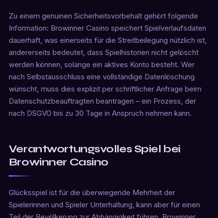
Zu einem genuinen Sicherheitsvorbehalt gehört folgende
Information: Browinner Casino speichert Spielverlaufsdaten
dauerhaft, was einerseits für die Streitbeilegung nützlich ist,
andererseits bedeutet, dass Spielhistorien nicht gelöscht
werden können, solange ein aktives Konto besteht. Wer
nach Selbstausschluss eine vollständige Datenlöschung
wünscht, muss dies explizit per schriftlicher Anfrage beim
Datenschutzbeauftragten beantragen – ein Prozess, der
nach DSGVO bis zu 30 Tage in Anspruch nehmen kann.
Verantwortungsvolles Spiel bei
Browinner Casino
Glücksspiel ist für die überwiegende Mehrheit der
Spielerinnen und Spieler Unterhaltung, kann aber für einen
Teil der Bevölkerung zur Abhängigkeit führen. Browinner