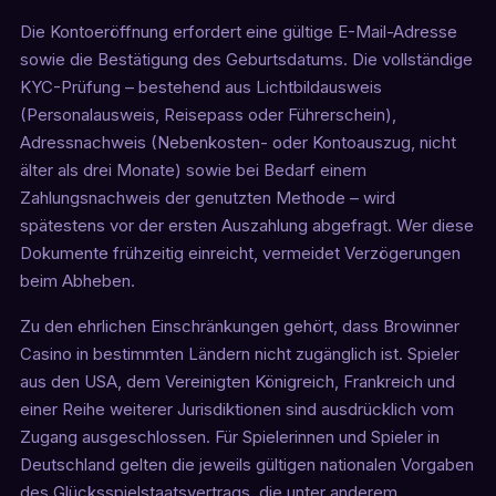
Die Kontoeröffnung erfordert eine gültige E-Mail-Adresse
sowie die Bestätigung des Geburtsdatums. Die vollständige
KYC-Prüfung – bestehend aus Lichtbildausweis
(Personalausweis, Reisepass oder Führerschein),
Adressnachweis (Nebenkosten- oder Kontoauszug, nicht
älter als drei Monate) sowie bei Bedarf einem
Zahlungsnachweis der genutzten Methode – wird
spätestens vor der ersten Auszahlung abgefragt. Wer diese
Dokumente frühzeitig einreicht, vermeidet Verzögerungen
beim Abheben.
Zu den ehrlichen Einschränkungen gehört, dass Browinner
Casino in bestimmten Ländern nicht zugänglich ist. Spieler
aus den USA, dem Vereinigten Königreich, Frankreich und
einer Reihe weiterer Jurisdiktionen sind ausdrücklich vom
Zugang ausgeschlossen. Für Spielerinnen und Spieler in
Deutschland gelten die jeweils gültigen nationalen Vorgaben
des Glücksspielstaatsvertrags, die unter anderem