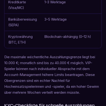
Kreditkarte
1–3 Werktage
(Visa/MC)
Banküberweisung
3–5 Werktage
(SEPA)
Kryptowährung
Blockchain-abhängig (0–12 h)
(BTC, ETH)
Die maximale wöchentliche Auszahlungsgrenze liegt bei
10.000 €; monatlich sind bis zu 40.000 € möglich. VIP-
Spieler können nach individueller Absprache mit dem
Account-Management höhere Limits beantragen. Diese
Obergrenzen sind ein echter Nachteil für
Hocheinsatzspielerinnen und -spieler, da ein hoher Gewinn
über mehrere Wochen verteilt werden müsste.
KYC-Checkliste für schnelle Auszahlungen