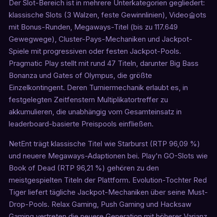
Der Slot-Bereich ist in mehrere Unterkategorien gegliedert:
klassische Slots (3 Walzen, feste Gewinnlinien), Video슬ots
mit Bonus-Runden, Megaways-Titel (bis zu 117.649
Gewegwege), Cluster-Pays-Mechaniken und Jackpot-
Spiele mit progressiven oder festen Jackpot-Pools.
Pragmatic Play stellt mit rund 47 Titeln, darunter Big Bass
Bonanza und Gates of Olympus, die größte
Einzelkontingent. Deren Turniermechanik erlaubt es, in
festgelegten Zeitfenstern Multiplikatortreffer zu
akkumulieren, die unabhängig vom Gesamteinsatz in
leaderboard-basierte Preispools einfließen.
NetEnt trägt klassische Titel wie Starburst (RTP 96,09 %)
und neuere Megaways-Adaptionen bei. Play'n GO-Slots wie
Book of Dead (RTP 96,21 %) gehören zu den
meistgespielten Titeln der Plattform. Evolution-Tochter Red
Tiger liefert tägliche Jackpot-Mechaniken über seine Must-
Drop-Pools. Relax Gaming, Push Gaming und Hacksaw
Gaming vertreten die neuere Generation mit höherer Varianz